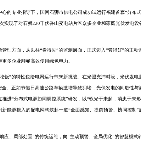
中心的专业指导下，国网石狮市供电公司成功试运行福建首套“分布
首次实现了对石狮220千伏香山变电站片区众多企业和家庭光伏发电设
管理方面，从以往“看得见”的监测层面，正式迈入“管得好”的主动
狮更多企业顺畅高效使用绿色电力。
天吃饭”的特性也给电网运行带来新挑战。在光照充沛时段，光伏发电
电安全。正如节假日高速公路车辆激增导致拥堵，光伏发电的间歇性与
推进“分布式电源协同调控系统”研发，以“驭光于未起，消患于未形
新能源接入的配电网构筑起一道“全面感知、提前预警、协同控制”
动响应、局部处置”的传统运维，向“主动预警、全局优化”的智慧模式