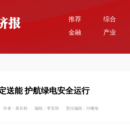
推荐
综合
金融
产业
稳定送能 护航绿电安全运行
作者：黄长秋
编辑：李安琪
责任编辑：付曦地