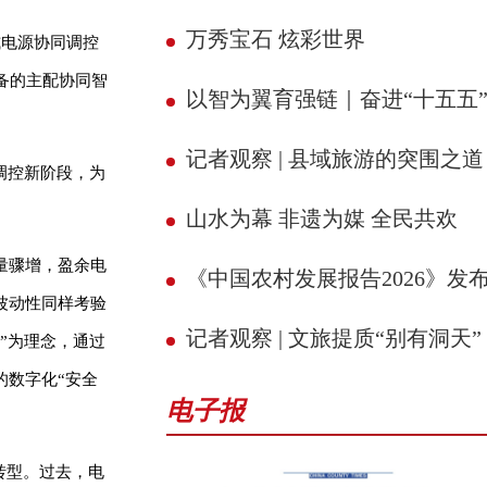
万秀宝石 炫彩世界
式电源协同调控
备的主配协同智
以智为翼育强链｜奋进“十五五” 县域新征
记者观察 | 县域旅游的突围之道
调控新阶段，为
山水为幕 非遗为媒 全民共欢
量骤增，盈余电
《中国农村发展报告2026》发
波动性同样考验
记者观察 | 文旅提质“别有洞天”
”为理念，通过
的数字化“安全
电子报
转型。过去，电