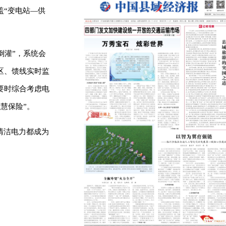
盖“变电站—供
倒灌”，系统会
区、馈线实时监
要时综合考虑电
慧保险”。
清洁电力都成为