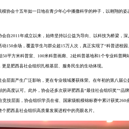
航模协会十五年如一日地在青少年心中播撒科学的种子，以翱翔的姿
会自2011年成立以来，始终坚持以公益为导向、以科技为桥梁，深
150余场，覆盖学生与群众超15万人次，真正实现了“科普进校园
括50平方米科普室、100米科普画廊、2处科普基地和1个专业科普网
，更是肥西县社会组织扎根基层、服务民生的生动体现。
社会层面产生广泛影响，更在专业领域屡获殊荣。在年初的第八届公
贡献的高度认可。此外，协会还多次获评肥西县“最佳社会组织奖”“品
。在竞技层面，协会组织学员在省、国家级航模锦标赛中累计获奖260
整个肥西县社会组织高质量发展进程中的亮眼名片。