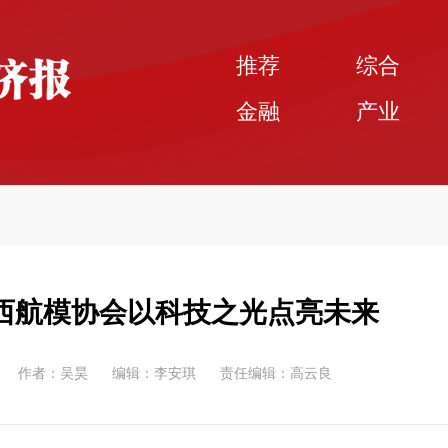
推荐
综合
金融
产业
西航模协会以科技之光点亮未来
作者：吴昊
编辑：李安琪
责任编辑：高云良