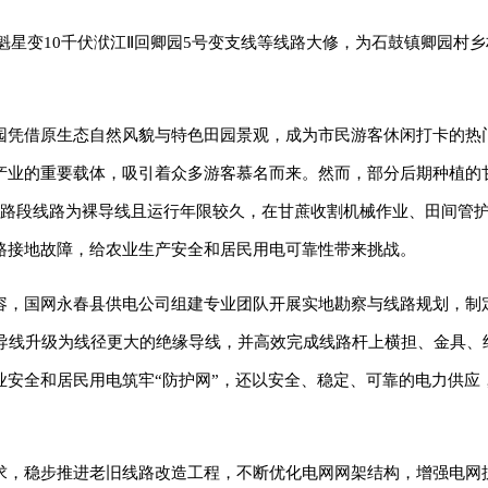
伏魁星变10千伏洑江Ⅱ回卿园5号变支线等线路大修，为石鼓镇卿园村
园凭借原生态自然风貌与特色田园景观，成为市民游客休闲打卡的热
产业的重要载体，吸引着众多游客慕名而来。然而，部分后期种植的
，这一路段线路为裸导线且运行年限较久，在甘蔗收割机械作业、田间管
路接地故障，给农业生产安全和居民用电可靠性带来挑战。
容，国网永春县供电公司组建专业团队开展实地勘察与线路规划，制
裸导线升级为线径更大的绝缘导线，并高效完成线路杆上横担、金具、
业安全和居民用电筑牢“防护网”，还以安全、稳定、可靠的电力供应
求，稳步推进老旧线路改造工程，不断优化电网网架结构，增强电网