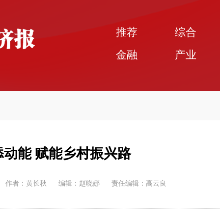
推荐
综合
金融
产业
添动能 赋能乡村振兴路
作者：黄长秋
编辑：赵晓娜
责任编辑：高云良