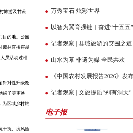
万秀宝石 炫彩世界
乡村旅游及甘蔗
以智为翼育强链｜奋进“十五五” 县域新征
门目的地。公园
记者观察 | 县域旅游的突围之道
甘蔗林直接穿越
护人员活动过程
山水为幕 非遗为媒 全民共欢
《中国农村发展报告2026》发
定针对性升级改
记者观察 | 文旅提质“别有洞天”
绝缘子等更换
，为区域乡村旅
电子报
抗干扰、抗风险