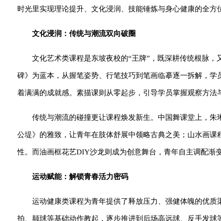
时光里实现理论提升、文化浸润、技能锤炼与身心健康的全方
文化浸润：传统与潮流双向破圈
文化艺术类课程是东坡夜校的“王牌”，既深耕传统根脉
碑》为蓝本，从握笔姿势、行笔技巧到笔画临摹逐一拆解，学
着满满的成就感。素描课则从零起步，引导学员掌握观察方法
传统与潮流的碰撞更让课程焕发新生。中国舞课堂上，朱
公堤》的雅致，让青年在肢体舒展中领略古典之美；山水画课
性。而油画框花艺DIY沙龙则成为创意舞台，青年自主调配渐
运动赋能：解锁青春活力密码
运动健康类课程为青年提供了释放压力、强健体魄的优质
拍、颠球等基础动作教起，逐步推进到后场高远球、反手发球