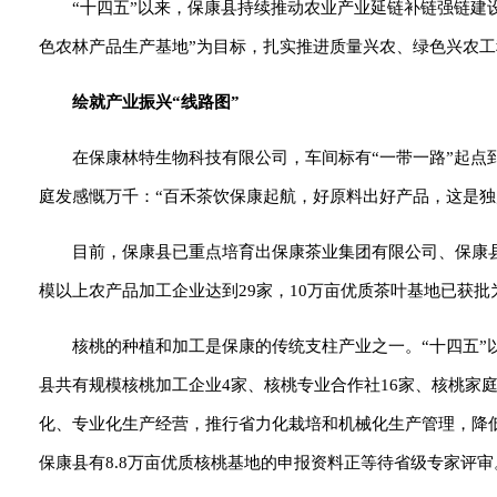
“十四五”以来，保康县持续推动农业产业延链补链强链建
色农林产品生产基地”为目标，扎实推进质量兴农、绿色兴农工
绘就产业振兴“线路图”
在保康林特生物科技有限公司，车间标有“一带一路”起
庭发感慨万千：“百禾茶饮保康起航，好原料出好产品，这是独
目前，保康县已重点培育出保康茶业集团有限公司、保康
模以上农产品加工企业达到29家，10万亩优质茶叶基地已获批为
核桃的种植和加工是保康的传统支柱产业之一。“十四五”以
县共有规模核桃加工企业4家、核桃专业合作社16家、核桃家
化、专业化生产经营，推行省力化栽培和机械化生产管理，降
保康县有8.8万亩优质核桃基地的申报资料正等待省级专家评审