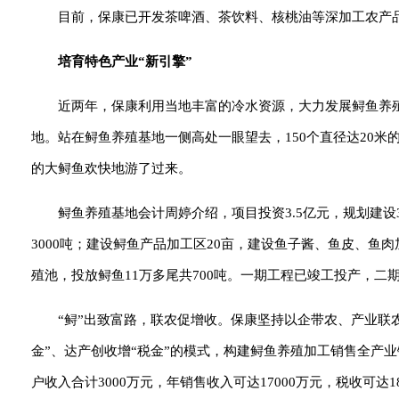
目前，保康已开发茶啤酒、茶饮料、核桃油等深加工农产品
培育特色产业“新引擎”
近两年，保康利用当地丰富的冷水资源，大力发展鲟鱼养
地。站在鲟鱼养殖基地一侧高处一眼望去，150个直径达20米
的大鲟鱼欢快地游了过来。
鲟鱼养殖基地会计周婷介绍，项目投资3.5亿元，规划建设3
3000吨；建设鲟鱼产品加工区20亩，建设鱼子酱、鱼皮、鱼肉
殖池，投放鲟鱼11万多尾共700吨。一期工程已竣工投产，二
“鲟”出致富路，联农促增收。保康坚持以企带农、产业联农
金”、达产创收增“税金”的模式，构建鲟鱼养殖加工销售全产业
户收入合计3000万元，年销售收入可达17000万元，税收可达1