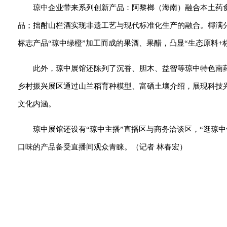
琼中企业带来系列创新产品：阿黎榔（海南）融合本土药
品；拙酎山栏酒实现非遗工艺与现代标准化生产的融合。椰满
标志产品“琼中绿橙”加工而成的果酒、果醋，凸显“生态原料+
此外，琼中展馆还陈列了沉香、胆木、益智等琼中特色南
乡村振兴展区通过山兰稻育种模型、富硒土壤介绍，展现科技
文化内涵。
琼中展馆还设有“琼中主播”直播区与商务洽谈区，“逛琼
口味的产品备受直播间观众青睐。（记者 林春宏）