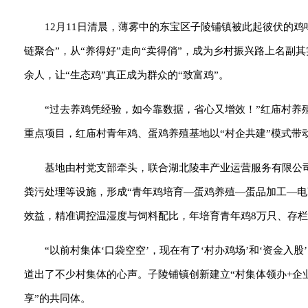
12月11日清晨，薄雾中的东宝区子陵铺镇被此起彼伏的鸡
链聚合”，从“养得好”走向“卖得俏”，成为乡村振兴路上名副其实
余人，让“生态鸡”真正成为群众的“致富鸡”。
“过去养鸡凭经验，如今靠数据，省心又增效！”红庙村养
重点项目，红庙村青年鸡、蛋鸡养殖基地以“村企共建”模式带
基地由村党支部牵头，联合湖北陵丰产业运营服务有限公司
粪污处理等设施，形成“青年鸡培育—蛋鸡养殖—蛋品加工—
效益，精准调控温湿度与饲料配比，年培育青年鸡8万只、存栏蛋鸡
“以前村集体‘口袋空空’，现在有了‘村办鸡场’和‘资金
道出了不少村集体的心声。子陵铺镇创新建立“村集体领办+企
享”的共同体。