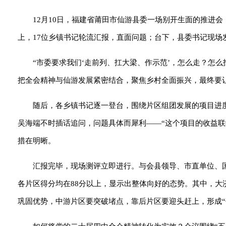
12月10日，福建省莆田市仙游县委一场别开生面的推进
上，17位乡镇书记轮流汇报，直面问题；台下，县委书记现
“市委要求我们‘走前列、扛大梁、作示范’，怎么走？怎
把全会精神与仙游发展紧密结合，聚焦乡村全面振兴，最终要
随后，各乡镇书记逐一登台，围绕片区组团发展的项目进度
吴海端不时插话追问，问题具体而犀利——“这个项目的收益联
措在明晰。
汇报完毕，现场测评立即进行。与会县领导、市直单位、
各片区得分均在88分以上，显示出整体向好的态势。其中，大
巩固优势，中游片区要突破堵点，靠后片区要迎头赶上，形成“