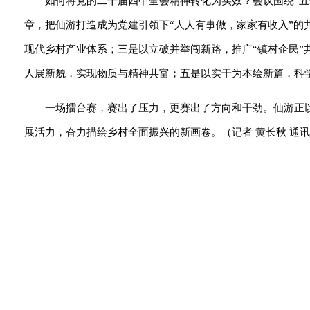
如何将党的二十届四中全会精神转化为实效？会议围绕“五
章，把仙游打造成为党建引领下“人人有事做，家家有收入”的
现代乡村产业体系；三是以立破并举闯新路，推广“镇村企民”
人展新貌，实现物质与精神共富；五是以实干为本绘新篇，科学
一场擂台赛，赛出了压力，更赛出了方向和干劲。仙游正以
展活力，奋力描绘乡村全面振兴的新画卷。（记者 黄长秋 通讯