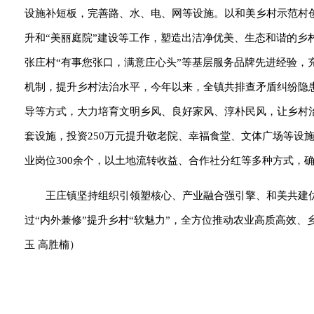
设施补短板，完善路、水、电、网等设施。以和美乡村示范村
升和“美丽庭院”建设等工作，塑造出洁净优美、生态和谐的乡
张庄村“有事您张口，满意庄心头”等基层服务品牌先进经验，
机制，提升乡村法治水平，今年以来，全镇共排查矛盾纠纷隐患共
导等方式，大力培育文明乡风、良好家风、淳朴民风，让乡村
套设施，投资250万元提升敬老院、幸福食堂、文体广场等设
业岗位300余个，以土地流转收益、合作社分红等多种方式，
王庄镇坚持组织引领塑核心、产业融合强引擎、和美共建优环
过“内外兼修”提升乡村“软魅力”，全方位推动农业高质高效、
玉 高胜楠）