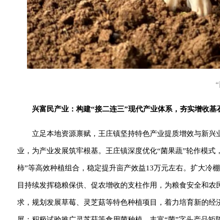
兴富民产业：构建“接二连三”现代产业体系，夯实增收基
立足本地资源禀赋，王庄镇坚持特色产业提质增效与新兴
业，为产业发展筑牢根基。王庄镇深度优化“菌果蔬”轮作模式
柿”等高效种植组合，稳定提升亩产效益13万元左右。扩大冷
目持续发挥稳粮保供、促农增收的支柱作用，为粮食安全和农
求，规划发展草莓、灵芝菇等特色种植项目，着力培育新的经
展；积极试验推广灵芝菇等食用菌种植，丰富“菌”字头产品矩