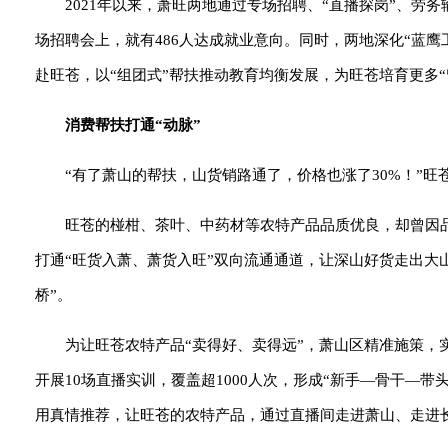
2021年以来，萧旺两地通过专场招聘、“直播探岗”、劳
场招聘会上，就有486人达成就业意向。同时，两地深化“蓝鹰
赴旺苍，以“组团式”帮扶推动教育均衡发展，为旺苍培育更多
消费帮扶打通“动脉”
“有了萧山的帮扶，山货销路通了，价格也涨了30%！”
旺苍的椪柑、茶叶、中药材等农特产品品质优良，却曾因
打通“旺货入萧、萧货入旺”双向流通通道，让深山好货走出大
桥”。
为让旺苍农特产品“卖得好、卖得远”，萧山区精准施策，
开展10场直播实训，覆盖超1000人次，形成“新手—骨干—带
用真情推荐，让旺苍的农特产品，通过直播间走进萧山、走进