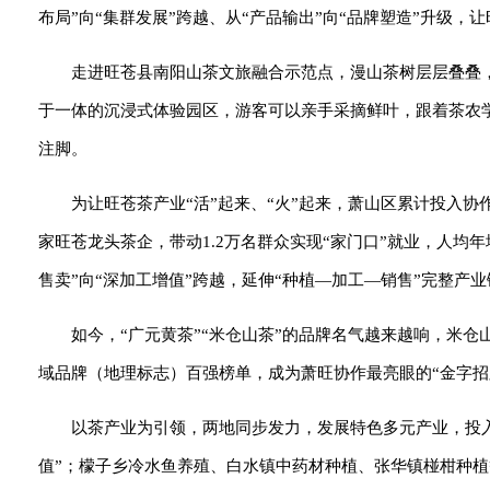
布局”向“集群发展”跨越、从“产品输出”向“品牌塑造”升级
走进旺苍县南阳山茶文旅融合示范点，漫山茶树层层叠叠
于一体的沉浸式体验园区，游客可以亲手采摘鲜叶，跟着茶农
注脚。
为让旺苍茶产业“活”起来、“火”起来，萧山区累计投入协
家旺苍龙头茶企，带动1.2万名群众实现“家门口”就业，人均
售卖”向“深加工增值”跨越，延伸“种植—加工—销售”完整产业
如今，“广元黄茶”“米仓山茶”的品牌名气越来越响，米
域品牌（地理标志）百强榜单，成为萧旺协作最亮眼的“金字招
以茶产业为引领，两地同步发力，发展特色多元产业，投入
值”；檬子乡冷水鱼养殖、白水镇中药材种植、张华镇椪柑种植