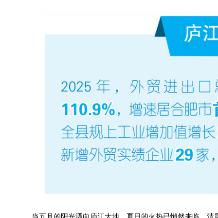
当五月的阳光洒向庐江大地，夏日的火热已悄然来临。清