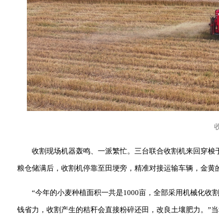
收割现场机器轰鸣、一派繁忙。三台联合收割机来回穿梭
粮仓储满后，收割机停靠至田埂旁，精准对接运输车辆，金黄
“今年的小麦种植面积一共是1000亩，全部采用机械化收
钱省力，收割产生的秸秆会直接粉碎还田，改良土壤肥力。”