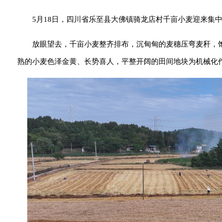
5月18日，四川省乐至县大佛镇骑龙店村千亩小麦迎来集
放眼望去，千亩小麦整齐排布，沉甸甸的麦穗压弯麦秆，
熟的小麦色泽金黄、长势喜人，平整开阔的田间地块为机械化