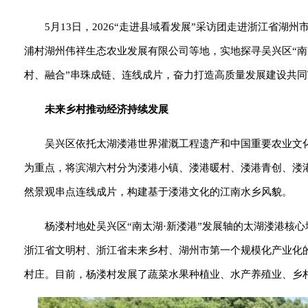
5月13日，2026“走进县域看发展”采访团走进浙江省
浦村湖州伟祥生态农业发展有限公司等地，实地探寻吴兴区“南
村、融合”串珠成链、连线成片，奋力打造高质量发展建设共
未来乡村推动经济持续发展
吴兴区依托太湖溇港世界灌溉工程遗产和中国重要农业文
为重点，将滨湖六村分为溇港小镇、溇港暖村、溇港青创、溇
然景观串点连线成片，构建基于溇港文化的江南水乡风貌。
杨溇村地处吴兴区“南太湖·新溇港”发展轴的太湖溇港核
浙江省文明村、浙江省未来乡村、湖州市第一个规模化产业化
村庄。目前，杨溇村发展了蔬菜水果种植业、水产养殖业、乡