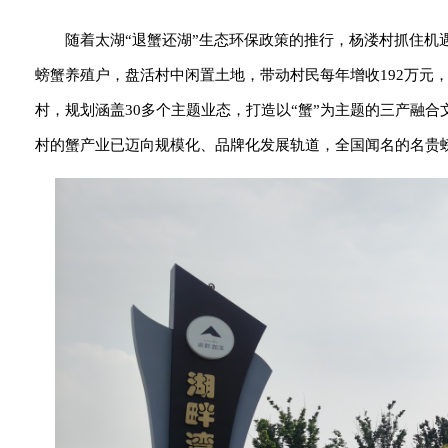
随着太湖“退蟹还湖”生态环保政策的推行，杨溇村抓住
螃蟹养殖户，盘活村中闲置土地，带动村民每年增收192万元
村，规划涵盖30多个主题业态，打造以“蟹”为主题的三产融
村的蟹产业已迈向规模化、品牌化发展轨道，全国闻名的名贵