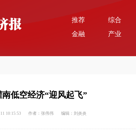
推荐
综合
金融
产业
 灌南低空经济“迎风起飞”
11 10:15:53
作者：张伟伟
编辑：刘炎炎