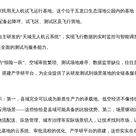
家民用无人机试飞运行基地。这个位于五龙口生态湿地公园内的基地，
场配备起降坪、试飞区、测试区及飞行营地。
自主研发的“天城无人机云系统”，实现飞行数据的实时监控与智能调
备更全面的测试与服务能力。
的“惊险一跃”。空域审批繁琐、测试场地难寻、数据监管缺位，往往
、搭建产学研平台，为企业提供了从研发测试到场景落地的全链条服
示：第一，县域完全可以成为新质生产力的承载地。低空经济不像传
应用场景——这些恰恰是县域可能具备的比较优势。第二，场景驱动
物流配送、应急管理、城市治理等实际场景切入，让技术找到市场，
试飞基地的云系统、审批流程的优化、产学研平台的搭建，这些实实在