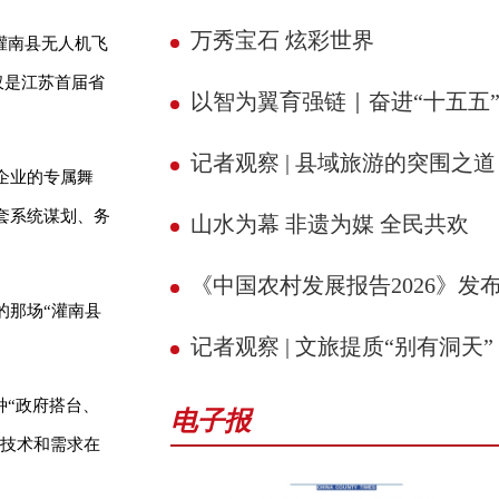
万秀宝石 炫彩世界
灌南县无人机飞
仅是江苏首届省
以智为翼育强链｜奋进“十五五” 县域新征
记者观察 | 县域旅游的突围之道
企业的专属舞
套系统谋划、务
山水为幕 非遗为媒 全民共欢
《中国农村发展报告2026》发
的那场“灌南县
记者观察 | 文旅提质“别有洞天”
种“政府搭台、
电子报
让技术和需求在