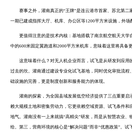
赛事之外，灌南真正的“王牌”是连云港市首家、苏北第二
一期已建成指挥大厅、机库、办公区等1200平方米设施，外
更值得注意的是技术内核：基地搭载了南京航空航天大学
中的600米固定翼跑道和2000平方米机库，意味着这里将具
这意味着什么？对无人机企业而言，试飞是从研发到应用
过去的坎。灌南通过建设专业化试飞基地，同时优化审批流程
础设施的完善，更是制度创新和服务能力的体现。
灌南的探索，为全国县域发展低空经济提供了三点重要启
赖大规模土地和密集劳动力，它更依赖空域资源、试飞条件和
地气。灌南没有一上来就搞“高精尖”研发，而是从智慧农业、
给。第三，营商环境的核心是“解决问题”而非“优惠政策”。