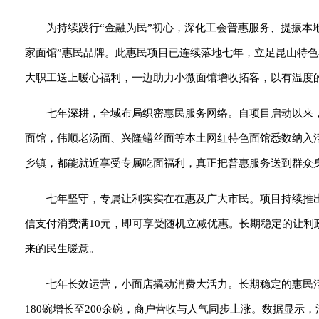
为持续践行“金融为民”初心，深化工会普惠服务、提振本
家面馆”惠民品牌。此惠民项目已连续落地七年，立足昆山特
大职工送上暖心福利，一边助力小微面馆增收拓客，以有温度
七年深耕，全域布局织密惠民服务网络。自项目启动以来
面馆，伟顺老汤面、兴隆鳝丝面等本土网红特色面馆悉数纳入
乡镇，都能就近享受专属吃面福利，真正把普惠服务送到群众
七年坚守，专属让利实实在在惠及广大市民。项目持续推
信支付消费满10元，即可享受随机立减优惠。长期稳定的让
来的民生暖意。
七年长效运营，小面店撬动消费大活力。长期稳定的惠民
180碗增长至200余碗，商户营收与人气同步上涨。数据显示，