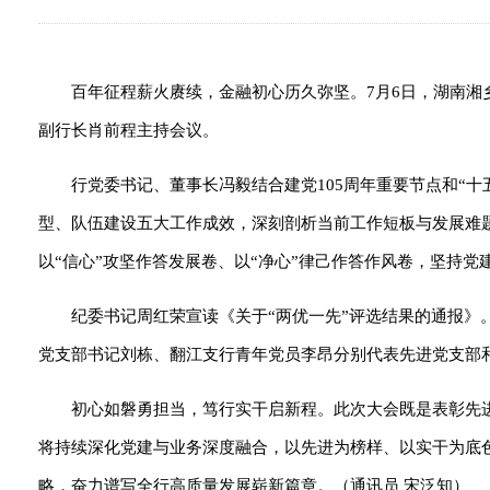
百年征程薪火赓续，金融初心历久弥坚。7月6日，湖南湘
副行长肖前程主持会议。
行党委书记、董事长冯毅结合建党105周年重要节点和“
型、队伍建设五大工作成效，深刻剖析当前工作短板与发展难
以“信心”攻坚作答发展卷、以“净心”律己作答作风卷，坚持
纪委书记周红荣宣读《关于“两优一先”评选结果的通报》
党支部书记刘栋、翻江支行青年党员李昂分别代表先进党支部
初心如磐勇担当，笃行实干启新程。此次大会既是表彰先
将持续深化党建与业务深度融合，以先进为榜样、以实干为底
略，奋力谱写全行高质量发展崭新篇章。（通讯员 宋泛知）