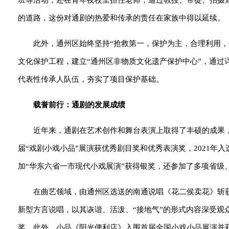
班等活动，还在青年夜校里担任老师，通过教授、带徒、拍摄
的道路，这份对通剧的热爱和传承的责任在家族中得以延续。
此外，通州区始终坚持“抢救第一，保护为主，合理利用，传
文化保护工程，建立“通州区非物质文化遗产保护中心”，通过
代表性传承人队伍，夯实了项目保护基础。
载誉前行：通剧的发展成绩
近年来，通剧在艺术创作和舞台表演上取得了丰硕的成果
届“戏剧小戏小品”展演获优秀剧目奖和优秀表演奖，2021年
加“华东六省一市现代小戏展演”获得银奖，还参加了多项省级
在曲艺领域，由通州区选送的南通说唱《花二侯卖花》斩获
新型方言说唱，以其诙谐、活泼、“接地气”的形式内容深受观
奖。此外，小品《阳光便利店》入围首届全国小戏小品展演并