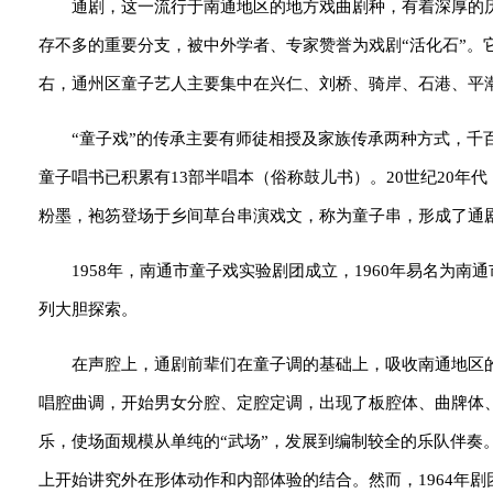
通剧，这一流行于南通地区的地方戏曲剧种，有着深厚的历
存不多的重要分支，被中外学者、专家赞誉为戏剧“活化石”。它
右，通州区童子艺人主要集中在兴仁、刘桥、骑岸、石港、平
“童子戏”的传承主要有师徒相授及家族传承两种方式，千
童子唱书已积累有13部半唱本（俗称鼓儿书）。20世纪20
粉墨，袍笏登场于乡间草台串演戏文，称为童子串，形成了通
1958年，南通市童子戏实验剧团成立，1960年易名为
列大胆探索。
在声腔上，通剧前辈们在童子调的基础上，吸收南通地区
唱腔曲调，开始男女分腔、定腔定调，出现了板腔体、曲牌体
乐，使场面规模从单纯的“武场”，发展到编制较全的乐队伴
上开始讲究外在形体动作和内部体验的结合。然而，1964年