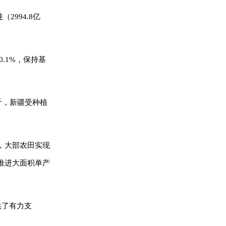
2994.8亿
0.1%，保持基
亿斤，新疆受种植
，大部农田实现
推进大面积单产
供了有力支