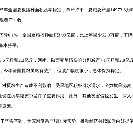
5年全国夏粮播种面积基本稳定，单产持平，夏粮总产量14973.8万吨（
粮实现稳产丰收。
0.1%；全国夏粮播种面积3.99亿亩，比上年减少52.0万亩，下降
，基本持平。
.6亿斤和2.2亿斤，河南、陕西受旱情影响分别减产7.1亿斤和2.9
说，今年全国夏粮虽略有减产，但减产幅度很小，总体保持稳定。
，对夏粮生产造成不利影响。受旱地区积极引水调水，全力抗旱浇麦
建设在抗旱减灾中发挥了重要作用。此外，其他灾害偏轻发生、深入
要原因。
奠定了坚实基础，为应对复杂严峻国际形势、推动经济持续回升向好提