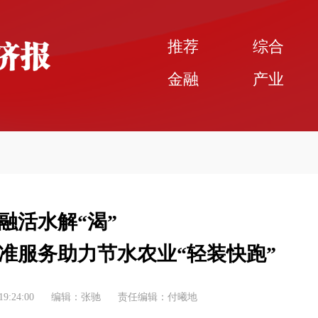
推荐
综合
金融
产业
融活水解“渴”
准服务助力节水农业“轻装快跑”
19:24:00
编辑：张驰
责任编辑：付曦地