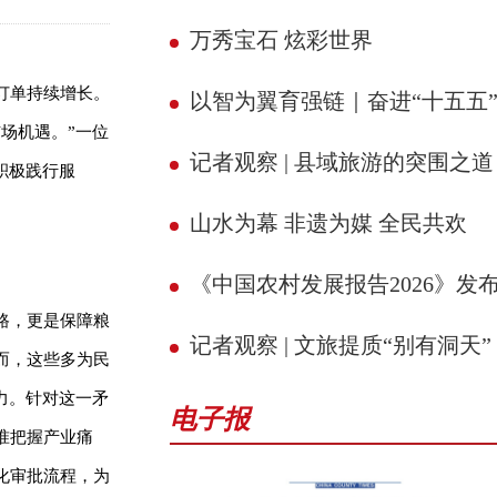
万秀宝石 炫彩世界
订单持续增长。
以智为翼育强链｜奋进“十五五” 县域新征
场机遇。”一位
记者观察 | 县域旅游的突围之道
积极践行服
山水为幕 非遗为媒 全民共欢
《中国农村发展报告2026》发
路，更是保障粮
记者观察 | 文旅提质“别有洞天”
而，这些多为民
力。针对这一矛
电子报
准把握产业痛
化审批流程，为