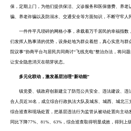
保，定期上门，为他们提供保洁、义诊服务和医保缴费、养老认
骗、养老诈骗以及防溺水、交通安全等方面知识，不断守牢人
一件件平凡琐碎的网格小事，承载着万千居民的幸福指数
们发挥人熟事清的优势，设身处地为群众着想，真心实意与群众
院议事”协商平台与居民共同商讨“飞线充电”整治办法，将问
让安全隐患消灭在萌芽状态。
多元化联动，激发基层治理“新动能”
镇党委、镇政府创新建立了防范公共安全、违法建设、违
合人员近30名，成立综合行政执法大队及城东、城西、城北三
综合巡查和现场处置，把基层违法行为监管从被动处置向主动发
同比下降77%、81%、63%，综合巡查取得明显成效，得