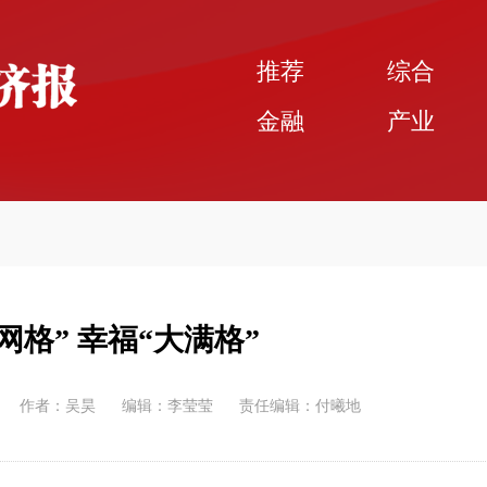
推荐
综合
金融
产业
小网格” 幸福“大满格”
作者：吴昊
编辑：李莹莹
责任编辑：付曦地