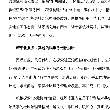
力加强网格化管理，按照“多网融合、一体推进”的原则，着力
步织密织细“服务网”，积极构建“人在格中走、事在格中办、
挥“多网融合”基层社会治理服务质效。网格员们用于情于理于
实地的工作态度，让矛盾化解在网格，让幸福填满网格。从而做
现“小网格、大平安”的目标。
精细化服务，架起为民服务“连心桥”
民呼必应、民需我行。在探索社区治理精细化过程中，充
让“接诉即办”工作成为社区与群众沟通的“连心桥”，让“问题
行动”，入户走访了解群众需求，走进店铺、商超、手工作坊
热点、难点问题，确保小区服务管理全覆盖、零距离，用“微力量
积极探索“多元协商”途径，组织辖区内党员干部和结对
治共享的社区治理新格局。解民忧、排民难、暖民心，真正深