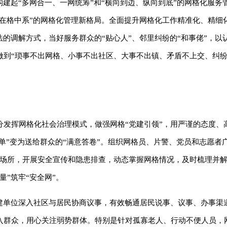
构建起“多网合一、一网统筹”和“横向到边、纵向到底”的网格化服务
情在格中系”的网格化管理新格局。全面提升网格化工作精准化、精细
法的调解方式，当好服务群众的“贴心人”、邻里纠纷的“和事佬”，以
到“琐事不出网格、小事不出社区、大事不出镇、矛盾不上交、纠纷
分发挥网格化社会治理模式，做强网格“党建引领”，用严谨的态度、
清单”变为送给群众的“满意答卷”。组织网格员、片警、党员和志愿者
等场所，开展安全宣传和隐患排查，动态掌握网格情况，及时梳理并
”筑牢“安全网”。‌
共建单位深入社区与居民协商议事，有效畅通居民说事、议事、办事渠
入群众，用心关注弱势群体。特别是针对孤寡老人、行动不便人员，