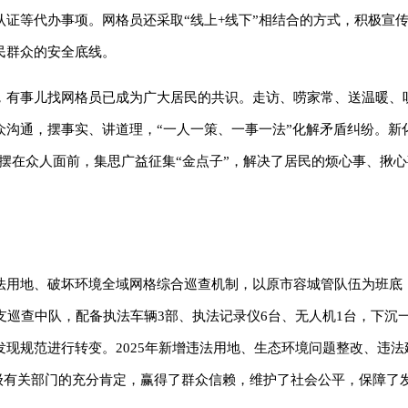
证等代办事项。网格员还采取“线上+线下”相结合的方式，积极宣
民群众的安全底线。
，有事儿找网格员已成为广大居民的共识。走访、唠家常、送温暖、
沟通，摆事实、讲道理，“一人一策、一事一法”化解矛盾纠纷。新
题摆在众人面前，集思广益征集“金点子”，解决了居民的烦心事、揪
法用地、破坏环境全域网格综合巡查机制，以原市容城管队伍为班底
支巡查中队，配备执法车辆3部、执法记录仪6台、无人机1台，下沉
现规范进行转变。2025年新增违法用地、生态环境问题整改、违法
到上级有关部门的充分肯定，赢得了群众信赖，维护了社会公平，保障了