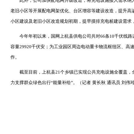
此外，公司加快配电网升级改造，将充电设施接入需求纳
老旧小区等开展配电网架优化、台区增容等建设改造，提升高
小区建设及老旧小区改造规划初期，提早摸排充电桩建设需求
今年年初以来，国网上杭县供电公司共对66条10千伏线路
容量29920千伏安；为工业园区周边电动重卡物流枢纽区、高
作。
截至目前，上杭县21个乡镇已实现公共充电设施全覆盖，全
力支撑群众绿色出行“能量补给”。（记者 黄长秋 通讯员 刘伟