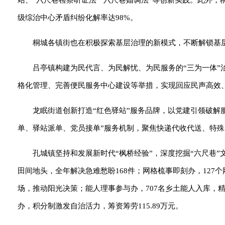
站、“六尺巷检察听证法”“六尺巷婚调法”等创新实践。此外，桐
级综治中心矛盾纠纷化解率达98%。
桐城各镇街也在积极探索基层治理的新模式，不断解锁基层
吕亭镇构建为民代言、为民解忧、为民服务的“三为一体
格化管理、完善便民服务中心建设等举措，实现回应民声高效
龙眠街道创新打造“红色驿站”服务品牌，以党建引领破解
单、驿站派单、党员接单”服务机制，聚焦快递代收代送、特
孔城镇坚持和发展新时代“枫桥经验”，深度挖掘“六尺巷”
田间地头，全年解决急难愁盼168件；网格梳事即刻办，127
场，推动阳光决策；能人理事参与办，707名乡土能人入库，精
办，积分制激发自治活力，筹资筹劳115.89万元。