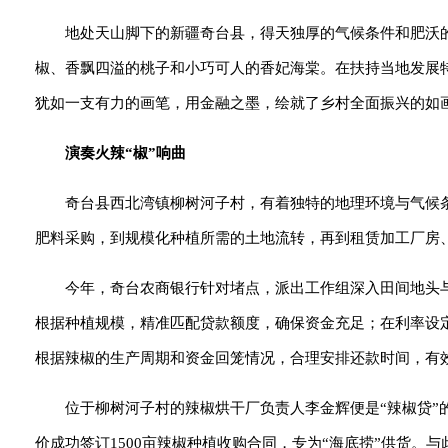
地处天山脚下的新疆奇台县，得天独厚的气候条件和肥沃
椒、香飘四溢的桃子和小巧可人的香妃海棠。在扶持当地发展
犹如一支有力的画笔，用金融之墨，绘就了乡村全面振兴的如画
演奏火辣“椒”响曲
奇台县西北湾镇柳树河子村，有着独特的地理环境与气候
肥料采购，到规模化种植所需的土地流转，再到租赁加工厂房、
今年，奇台农商银行针对堵点，派出工作组深入田间地头
根据种植规模，精准匹配贷款额度，确保资金充足；在利率设
根据辣椒的生产周期和资金回笼情况，合理安排还款时间，有
位于柳树河子村的辣椒烘干厂负责人李金辉便是“辣椒贷”的
价成功签订1500亩辣椒种植收购合同，专为“海底捞”供货