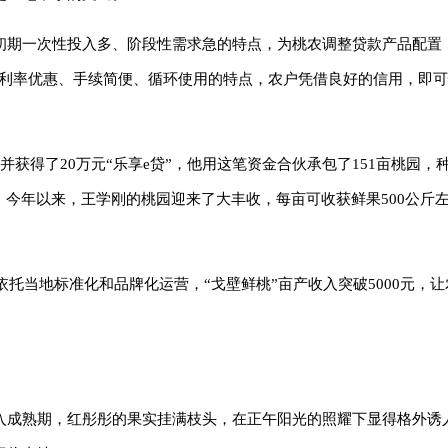
初期一次性投入多、阶段性需求急的特点，为桃农调整贷款产品配置
具有利率优惠、手续简便、循环使用的特点，农户凭借良好的信用，即
获得了20万元“乐享e贷”，他用这笔资金合伙承包了151亩桃园，
。今年以来，王学刚的桃园迎来了大丰收，每亩可收获鲜果500公斤
依托当地标准化和品牌化运营，“戈壁鲜桃”亩产收入突破5000元，让
入成熟期，红彤彤的果实挂满枝头，在正午阳光的照耀下显得格外诱