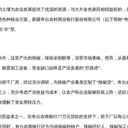
的土壤为农业发展提供了优渥的资源，与大片金色麦田相得益彰的，
特色种植业方面，新疆奇台农村商业银行股份有限公司（以下简称“奇
“丰”景。
条件，这里产出的辣椒，辣味浓郁醇厚，深受市场青睐。然而，从最
购置加工设备，资金缺口始终是产业发展的“拦路虎”。
与烘干厂房，经过充分调研，为辣椒产业量身定制了“辣椒贷”。奇台
定上，充分考虑产业收益与成本，让农户和企业能够轻装上阵；还款
效缓解了资金周转压力。
受益者之一。在奇台农商银行77万元贷款的支持下，烘干厂以每公斤1
。与此同时，奇台农商银行还为当地辣椒种植户、辣椒经纪人、辣椒加工