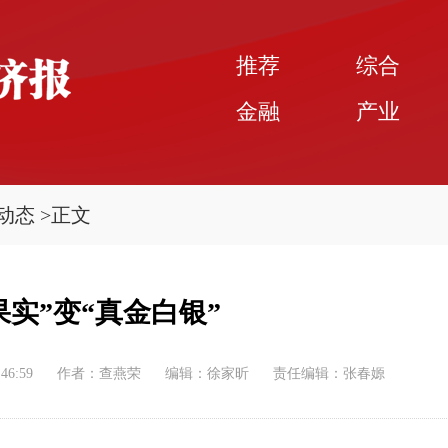
推荐
综合
金融
产业
动态
>
正文
果实”变“真金白银”
:46:59
作者：查燕荣
编辑：徐家昕
责任编辑：张春嫄