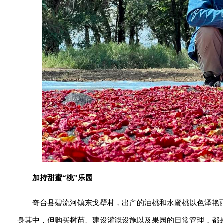
加持甜蜜“桃”乐园
奇台县碧流河镇东戈壁村，出产的油桃和水蜜桃以色泽艳
身其中，但购买树苗、建设灌溉设施以及果园的日常管理，都