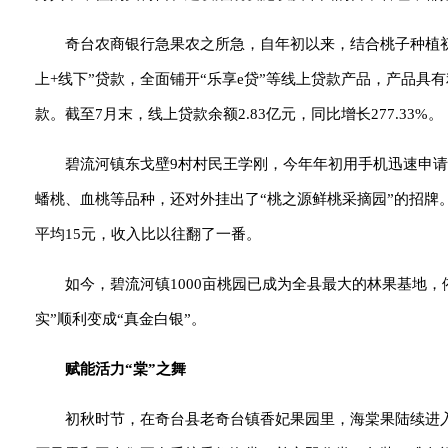
奇台农商银行急果农之所急，自年初以来，结合桃子种植
上+线下”贷款，全面铺开“乐享e贷”等线上贷款产品，产品
款。截至7月末，线上贷款余额2.83亿元，同比增长277.33%。
碧流河镇东戈壁9村村民王学刚，今年年初用手机迅速申请并
蟠桃、血桃等品种，还对外挂出了“桃之源鲜桃采摘园”的招牌
平均15元，收入比以往翻了一番。
如今，碧流河镇1000亩桃园已成为全县最大的林果基地，
实”顺利变成“真金白银”。
赋能活力“棠”之舞
初秋时节，在奇台县老奇台镇香妃果园里，海棠果陆续进