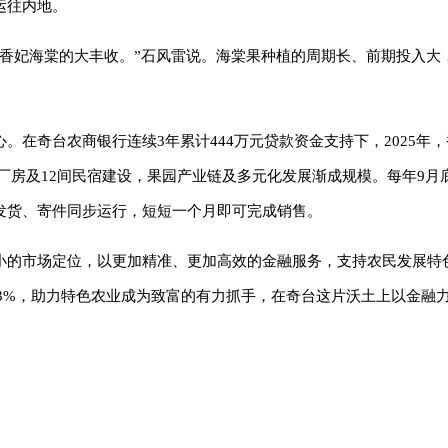
运往内地。
有香妃海棠的大丰收。”石风雷说。海棠果种植的周期长、前期投入大
在奇台农商银行连续3年累计444万元贷款资金支持下，2025年
干厂房及12间民宿建设，果园产业链及多元化发展渐成规模。每年9月底
发货、寄件同步运行，短短一个月即可完成销售。
小的市场定位，以更加精准、更加高效的金融服务，支持农民发展特
8.3%，助力特色农业成为致富的有力抓手，在奇台这片沃土上以金融