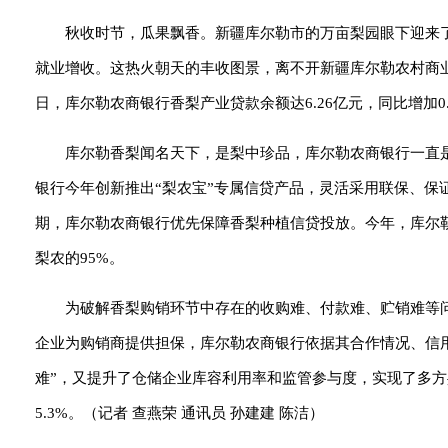
秋收时节，瓜果飘香。新疆库尔勒市的万亩梨园眼下迎来了
就业增收。这热火朝天的丰收图景，离不开新疆库尔勒农村商业
日，库尔勒农商银行香梨产业贷款余额达6.26亿元，同比增加
库尔勒香梨闻名天下，是梨中珍品，库尔勒农商银行一直
银行今年创新推出“梨农宝”专属信贷产品，灵活采用联保、保
期，库尔勒农商银行优先保障香梨种植信贷投放。今年，库尔勒农
梨农的95%。
为破解香梨购销环节中存在的收购难、付款难、贮销难等问
企业为购销商提供担保，库尔勒农商银行依据其合作情况、信
难”，又提升了仓储企业库容利用率和监管参与度，实现了多方共
5.3%。
（记者 查燕荣 通讯员 孙建建 陈洁）