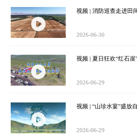
视频 | 消防巡查走进
2026-06-30
视频 | 夏日狂欢“红石崖
2026-06-29
视频 | “山珍水宴”盛
2026-06-29