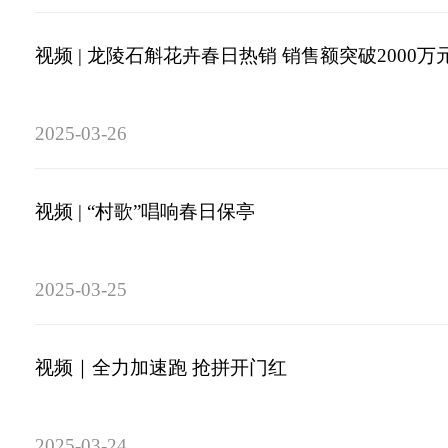
视频 | 龙陵石斛花卉春日热销 销售额突破2000万
2025-03-26
视频 | “村歌”唱响春日保亭
2025-03-25
视频｜全力加速跑 抢拼开门红
2025-03-24