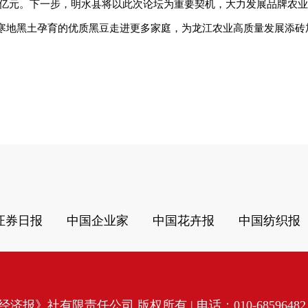
.5亿元。下一步，明水县将以此次论坛为重要契机，大力发展品牌农
让寒地黑土孕育的优质黑豆走进更多家庭，为龙江农业高质量发展添砖
证券日报
中国企业家
中国花卉报
中国纺织报
济报》社有限责任公司 版权所有 | 电话：010-68596482 | 