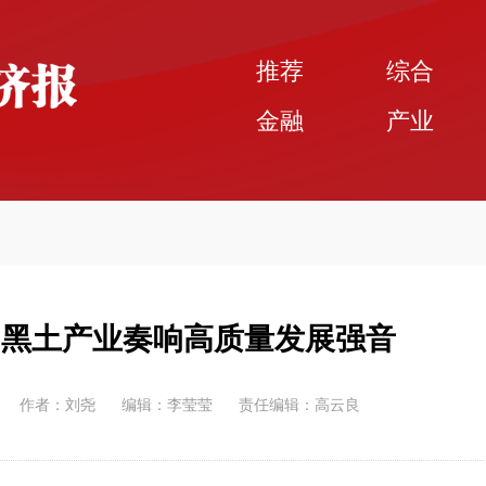
推荐
综合
金融
产业
 黑土产业奏响高质量发展强音
作者：刘尧
编辑：李莹莹
责任编辑：高云良