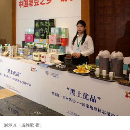
展示区（孟维欣 摄）