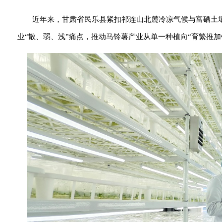
近年来，甘肃省民乐县紧扣祁连山北麓冷凉气候与富硒土
业“散、弱、浅”痛点，推动马铃薯产业从单一种植向“育繁推加