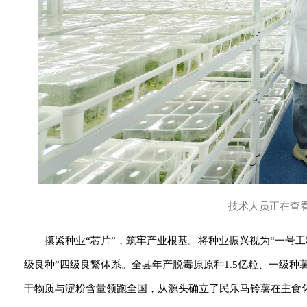
技术人员正在查
攥紧种业“芯片”，筑牢产业根基。将种业振兴视为“一号
级良种”四级良繁体系。全县年产脱毒原原种1.5亿粒、一级种
干物质与淀粉含量领跑全国，从源头确立了民乐马铃薯在主食