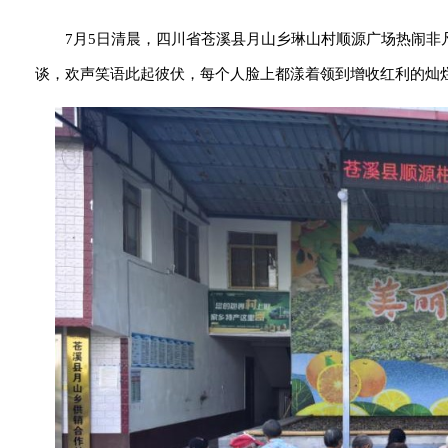
7月5日清晨，四川省苍溪县月山乡琳山村顺源广场热闹非
谈，欢声笑语此起彼伏，每个人脸上都漾着领到增收红利的灿