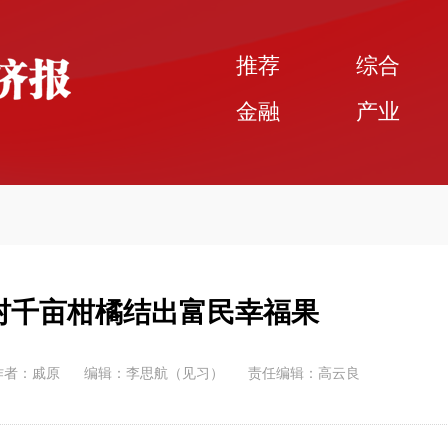
推荐
综合
金融
产业
村千亩柑橘结出富民幸福果
作者：戚原
编辑：李思航（见习）
责任编辑：高云良