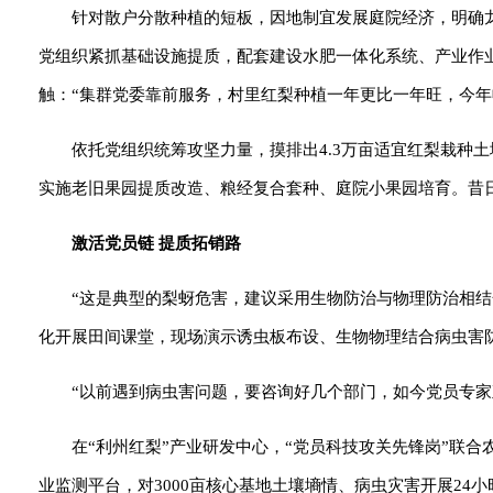
针对散户分散种植的短板，因地制宜发展庭院经济，明确
党组织紧抓基础设施提质，配套建设水肥一体化系统、产业作
触：“集群党委靠前服务，村里红梨种植一年更比一年旺，今年
依托党组织统筹攻坚力量，摸排出4.3万亩适宜红梨栽种土
实施老旧果园提质改造、粮经复合套种、庭院小果园培育。昔日
激活党员链 提质拓销路
“这是典型的梨蚜危害，建议采用生物防治与物理防治相
化开展田间课堂，现场演示诱虫板布设、生物物理结合病虫害
“以前遇到病虫害问题，要咨询好几个部门，如今党员专
在“
利州红梨
”产业研发中心，“党员科技攻关先锋岗”联
业监测平台，对3000亩核心基地土壤墒情、病虫灾害开展2