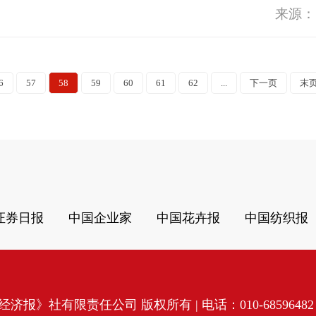
来源：
6
57
58
59
60
61
62
...
下一页
末
证券日报
中国企业家
中国花卉报
中国纺织报
济报》社有限责任公司 版权所有 | 电话：010-68596482 | 