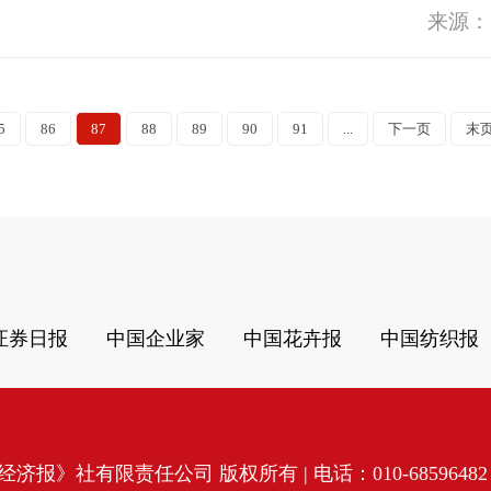
来源：
5
86
87
88
89
90
91
...
下一页
末
证券日报
中国企业家
中国花卉报
中国纺织报
济报》社有限责任公司 版权所有 | 电话：010-68596482 | 