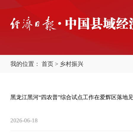
我的位置：
首页
>
乡村振兴
黑龙江黑河“四农普”综合试点工作在爱辉区落地
2026-06-18