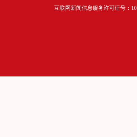
互联网新闻信息服务许可证号：10120