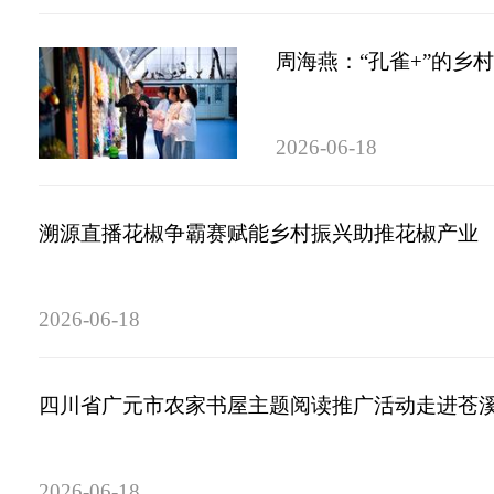
周海燕：“孔雀+”的乡
2026-06-18
溯源直播花椒争霸赛赋能乡村振兴助推花椒产业
2026-06-18
四川省广元市农家书屋主题阅读推广活动走进苍
2026-06-18