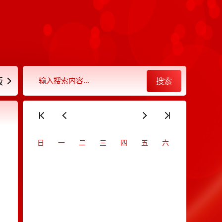
搜索
版
日
一
二
三
四
五
六