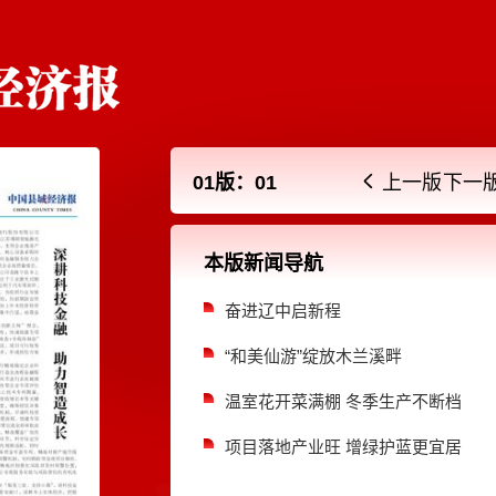
01版：01
上一版
下一
本版新闻导航
奋进辽中启新程
“和美仙游”绽放木兰溪畔
温室花开菜满棚 冬季生产不断档
项目落地产业旺 增绿护蓝更宜居